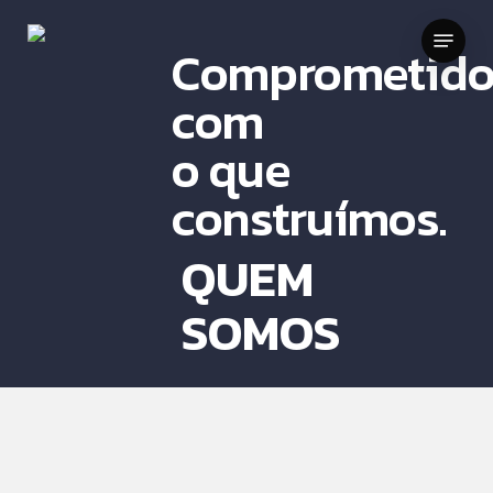
Skip
Menu
to
Comprometido
main
com
content
o que
construímos.
QUEM
SOMOS